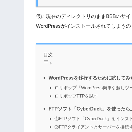
仮に現在のディレクトリのままBBBのサ
WordPressがインストールされてしま
目次
WordPressを移行するために試して
ロリポップ「WordPress簡単引越し
ロリポップFTPを試す
FTPソフト「CyberDuck」を使った
①FTPソフト「CyberDuck」をインス
②FTPクライアントとサーバーを接続