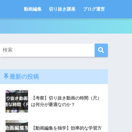
動画編集
切り抜き講座
ブログ運営
最新の投稿
【考察】切り抜き動画の時間（尺）
は何分が最適なのか？
【動画編集を独学】効率的な学習方